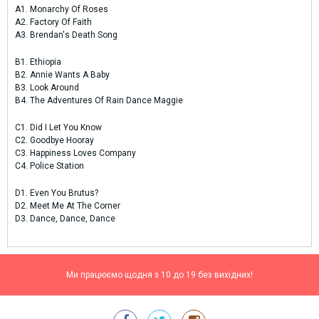
A1. Monarchy Of Roses
A2. Factory Of Faith
A3. Brendan's Death Song
B1. Ethiopia
B2. Annie Wants A Baby
B3. Look Around
B4. The Adventures Of Rain Dance Maggie
C1. Did I Let You Know
C2. Goodbye Hooray
C3. Happiness Loves Company
C4. Police Station
D1. Even You Brutus?
D2. Meet Me At The Corner
D3. Dance, Dance, Dance
Ми працюємо щодня з 10 до 19 без вихідних!