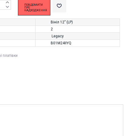
ПОВІДОМИТИ
ПРО
НАДХОДЖЕННЯ
Вініл 12” (LP)
2
Legacy
B01M24IIYQ
ві платівки