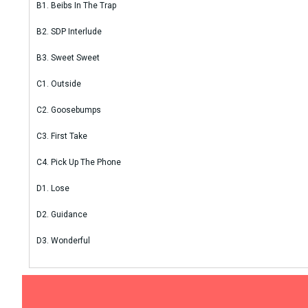
B1. Beibs In The Trap
B2. SDP Interlude
B3. Sweet Sweet
C1. Outside
C2. Goosebumps
C3. First Take
C4. Pick Up The Phone
D1. Lose
D2. Guidance
D3. Wonderful