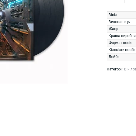
Вініл
Виконавець
Жанр
Країна виробни
Формат носія
Кількість носіїв
Лейбл
Категорії:
Вініло