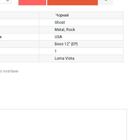
Чорний
Ghost
Metal
,
Rock
к
USA
Вініл 12" (EP)
1
Loma Vista
ві платівки