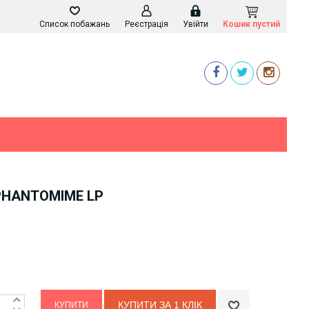
Список побажань
Реєстрація
Увійти
Кошик пустий
PHANTOMIME LP
КУПИТИ ЗА 1 КЛIК