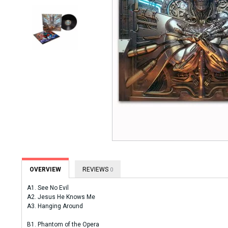
OVERVIEW
REVIEWS
0
A1. See No Evil
A2. Jesus He Knows Me
A3. Hanging Around
B1. Phantom of the Opera