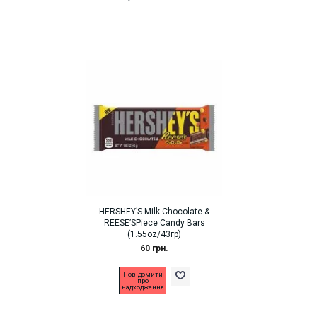
HERSHEY’S Milk Chocolate &
REESE’SPiece Candy Bars
(1.55oz/43гр)
60 грн.
Повідомити
про
надходження