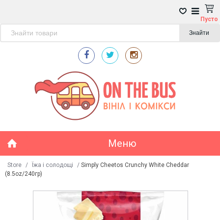
Пусто
Знайти
Меню
Store
/
Їжа і солодощі
/
Simply Cheetos Crunchy White Cheddar
(8.5oz/240гр)