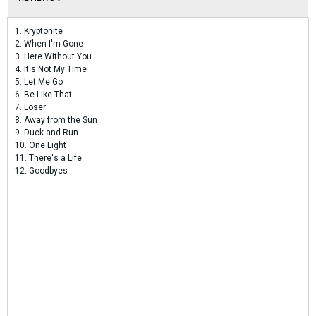
1. Kryptonite
2. When I'm Gone
3. Here Without You
4. It's Not My Time
5. Let Me Go
6. Be Like That
7. Loser
8. Away from the Sun
9. Duck and Run
10. One Light
11. There's a Life
12. Goodbyes