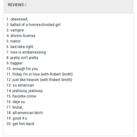
REVIEWS
0
1. obsessed,
2. ballad of a homeschooled girl
3. vampire
4. drivers license
5. traitor
6. bad idea right
7. love is embarrassing
8. pretty isn’t pretty
9. happier
10. enough for you
11. friday i’m in love (with Robert Smith)
12. just like heaven (with Robert Smith)
13. so american
14. jealousy, jealousy
15. favorite crime
16. deja vu
17. brutal,
18. all-american bitch
19. good 4 u
20. get him back