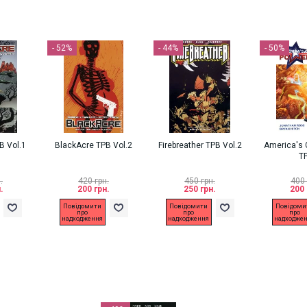
- 52%
- 44%
- 50%
B Vol.1
BlackAcre TPB Vol.2
Firebreather TPB Vol.2
America's 
T
.
420 грн.
450 грн.
400 
.
200 грн.
250 грн.
200 
Повідомити
Повідомити
Повідоми
про
про
про
надходження
надходження
надходже