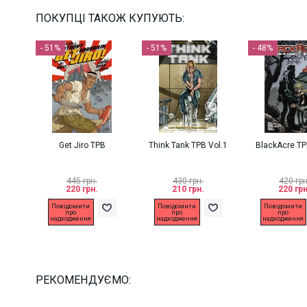
ПОКУПЦІ ТАКОЖ КУПУЮТЬ:
- 51%
- 51%
- 48%
Get Jiro TPB
Think Tank TPB Vol.1
BlackAcre TP
445 грн.
430 грн.
420 грн
220 грн.
210 грн.
220 грн
Повідомити
Повідомити
Повідомити
про
про
про
надходження
надходження
надходження
РЕКОМЕНДУЄМО: