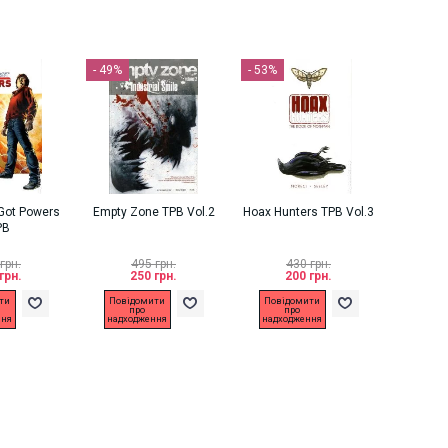
- 49%
- 53%
Got Powers
Empty Zone TPB Vol.2
Hoax Hunters TPB Vol.3
PB
грн.
495 грн.
430 грн.
грн.
250 грн.
200 грн.
ти
Повідомити
Повідомити
про
про
ння
надходження
надходження