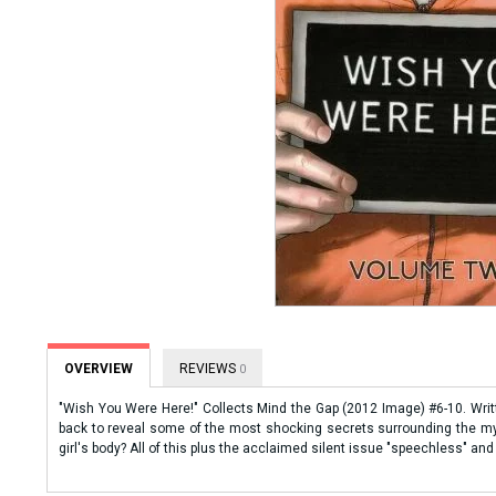
OVERVIEW
REVIEWS
0
"Wish You Were Here!" Collects Mind the Gap (2012 Image) #6-10. Wri
back to reveal some of the most shocking secrets surrounding the myst
girl's body? All of this plus the acclaimed silent issue "speechless" an