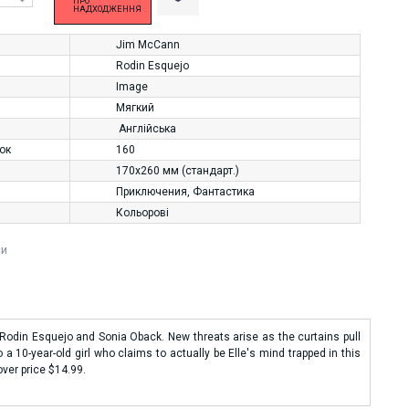
ПРО
НАДХОДЖЕННЯ
Jim McCann
Rodin Esquejo
Image
Мягкий
Англійська
нок
160
170х260 мм (стандарт.)
Приключения
,
Фантастика
Кольорові
си
odin Esquejo and Sonia Oback. New threats arise as the curtains pull
10-year-old girl who claims to actually be Elle's mind trapped in this
over price $14.99.