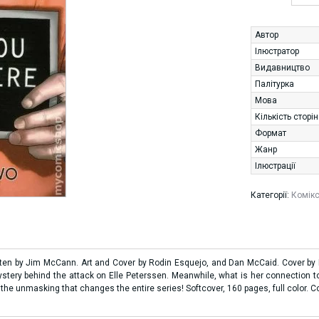
Автор
Ілюстратор
Видавництво
Палітурка
Мова
Кількість сторі
Формат
Жанр
Ілюстрації
Категорії:
Комік
tten by Jim McCann. Art and Cover by Rodin Esquejo, and Dan McCaid. Cover by R
ery behind the attack on Elle Peterssen. Meanwhile, what is her connection to a 
d the unmasking that changes the entire series! Softcover, 160 pages, full color. C