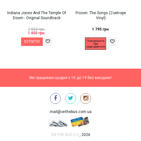
Indiana Jones And The Temple Of
Frozen: The Songs (Zoetrope
Joh
Doom - Original Soundtrack
Vinyl)
1 550 грн.
1 795 грн.
1 450 грн.
Повідомити
про
надходження
Ми працюємо щодня з 10 до 19 без вихідних!
mail@onthebus.com.ua
ON THE BUS 2.0
, 2026