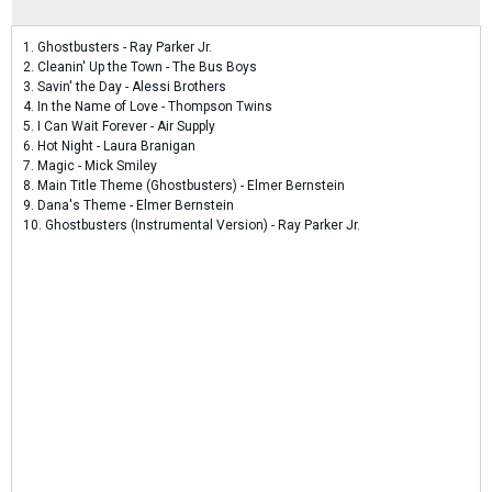
1. Ghostbusters - Ray Parker Jr.
2. Cleanin' Up the Town - The Bus Boys
3. Savin' the Day - Alessi Brothers
4. In the Name of Love - Thompson Twins
5. I Can Wait Forever - Air Supply
6. Hot Night - Laura Branigan
7. Magic - Mick Smiley
8. Main Title Theme (Ghostbusters) - Elmer Bernstein
9. Dana's Theme - Elmer Bernstein
10. Ghostbusters (Instrumental Version) - Ray Parker Jr.