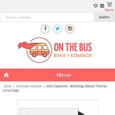
Пусто
Знайти
Меню
Store
/
Вінілові платівки
/
John Carpenter - Anthology (Movie Themes
1974-1998)