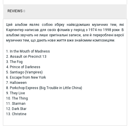
REVIEWS
0
Цей альбом являє собою збірку найвідоміших музичних тем, які
Карпентер написав для своїх фільмів у період з 1974 по 1998 роки. В
альбомі звучать не лише оригінальні записи, але й перероблені версії
музичних тем, що дають нове життя вже знайомим композиціям.
1. In the Mouth of Madness
2. Assault on Precinct 13
3. The Fog
4. Prince of Darkness
5. Santiago (Vampires)
6. Escape from New York
7. Halloween
8. Porkchop Express (Big Trouble in Little China)
9. They Live
10. The Thing
11. Starman
12. Dark Star
13. Christine