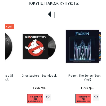
ПОКУПЦІ ТАКОЖ КУПУЮТЬ:
!
f
Ghostbusters - Soundtrack
Frozen: The Songs (Zoetrope
Vinyl)
1 295 грн.
1 795 грн.
Повідомити
Повідомити
про
про
надходження
надходження