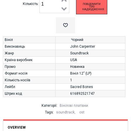
Кількість:
ПОВІДОМИТИ
ПРО
НАДХОДЖЕННЯ
Вініл
Чорний
Виконавець
John Carpenter
Жанр
Soundtrack
Країна виробник
USA
Промо
Новинка
Формат носія
Вініл 12” (LP)
Кількість носіїв
1
Лейбл
Sacred Bones
Штрих код
616892521747
Категорії:
Вінілові платівки
Tags:
soundtrack
,
ost
OVERVIEW