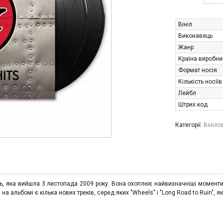
Вініл
Виконавець
Жанр
Країна виробни
Формат носія
Кількість носіїв
Лейбл
Штрих код
Категорії:
Вініло
сень, яка вийшла 3 листопада 2009 року. Вона охоплює найвизначніші моменти 
о, на альбомі є кілька нових треків, серед яких "Wheels" і "Long Road to Ruin",