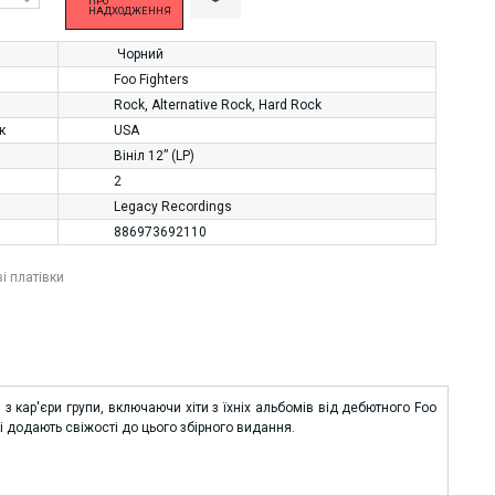
ПРО
НАДХОДЖЕННЯ
Чорний
Foo Fighters
Rock
,
Alternative Rock
,
Hard Rock
к
USA
Вініл 12” (LP)
2
Legacy Recordings
886973692110
ві платівки
з кар'єри групи, включаючи хіти з їхніх альбомів від дебютного Foo
 які додають свіжості до цього збірного видання.