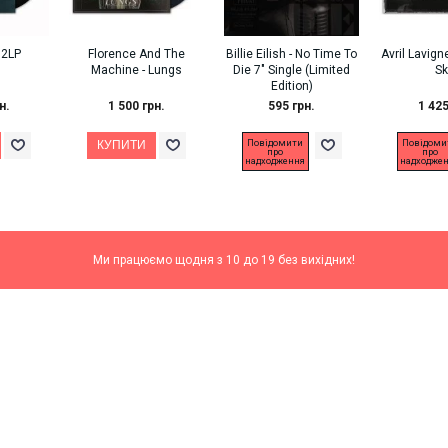
 2LP
Florence And The
Billie Eilish - No Time To
Avril Lavign
Machine ‎- Lungs
Die 7" Single (Limited
Sk
Edition)
н.
1 500 грн.
595 грн.
1 425
Повідомити
Повідоми
про
про
надходження
надходже
Ми працюємо щодня з 10 до 19 без вихідних!