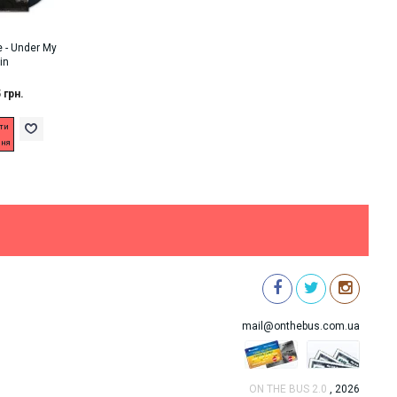
e - Under My
in
 грн.
ти
ння
mail@onthebus.com.ua
ON THE BUS 2.0
, 2026