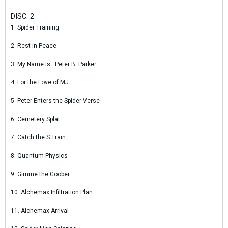
DISC: 2
1. Spider Training
2. Rest in Peace
3. My Name is.. Peter B. Parker
4. For the Love of MJ
5. Peter Enters the Spider-Verse
6. Cemetery Splat
7. Catch the S Train
8. Quantum Physics
9. Gimme the Goober
10. Alchemax Infiltration Plan
11. Alchemax Arrival