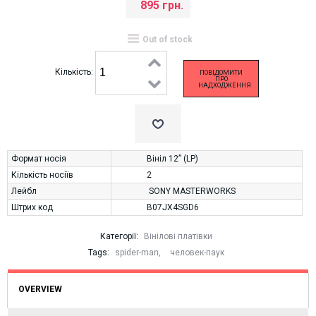
895 грн.
Out of stock
Кількість:
ПОВІДОМИТИ
ПРО
НАДХОДЖЕННЯ
Формат носія
Вініл 12” (LP)
Кількість носіїв
2
Лейбл
SONY MASTERWORKS
Штрих код
B07JX4SGD6
Категорії:
Вінілові платівки
Tags:
spider-man
,
человек-паук
OVERVIEW