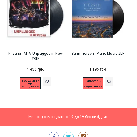
Nirvana ‎- MTV Unplugged in New
Yann Tiersen - Piano Music 2LP
Dea
York
1 450 грн.
1 195 грн.
Повідомити
Повідомити
про
про
надходження
надходження
Ми працюємо щодня з 10 до 19 без вихідних!