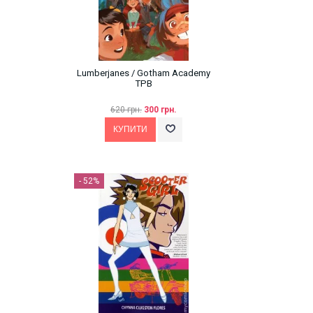
Lumberjanes / Gotham Academy
TPB
620 грн.
300 грн.
- 52%