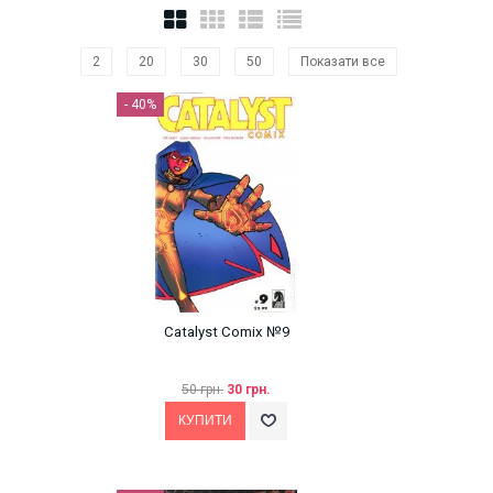
2
20
30
50
Показати все
- 40%
Catalyst Comix №9
50 грн.
30 грн.