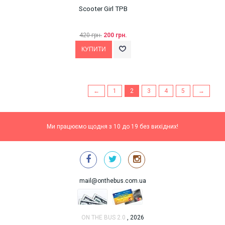
Scooter Girl TPB
420 грн.
200 грн.
←
1
2
3
4
5
→
Ми працюємо щодня з 10 до 19 без вихідних!
mail@onthebus.com.ua
ON THE BUS 2.0
, 2026